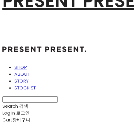
PRESENT PRES
SHOP
ABOUT
STORY
STOCKIST
Search
검색
Log In
로그인
Cart
장바구니