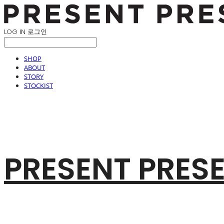
LOG IN
로그인
SHOP
ABOUT
STORY
STOCKIST
PRESENT PRES