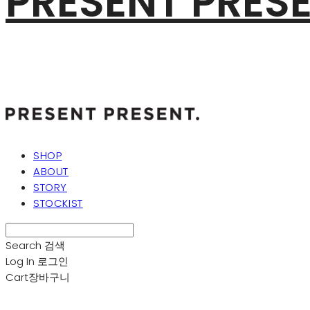
PRESENT PRES
SHOP
ABOUT
STORY
STOCKIST
Search
검색
Log In
로그인
Cart
장바구니