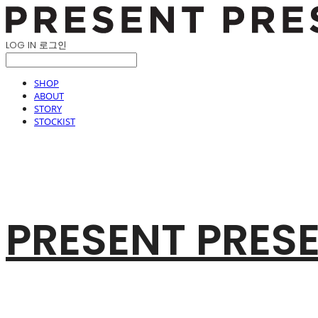
LOG IN
로그인
SHOP
ABOUT
STORY
STOCKIST
PRESENT PRES