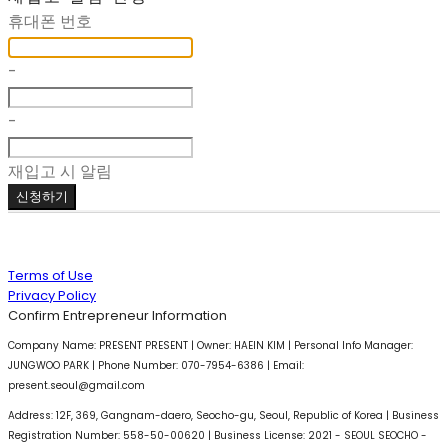
휴대폰 번호
-
-
재입고 시 알림
신청하기
Terms of Use
Privacy Policy
Confirm Entrepreneur Information
Company Name: PRESENT PRESENT | Owner: HAEIN KIM | Personal Info Manager:
JUNGWOO PARK | Phone Number: 070-7954-6386 | Email:
present.seoul@gmail.com
Address: 12F, 369, Gangnam-daero, Seocho-gu, Seoul, Republic of Korea | Business
Registration Number:
558-50-00620
| Business License:
2021 - SEOUL SEOCHO -